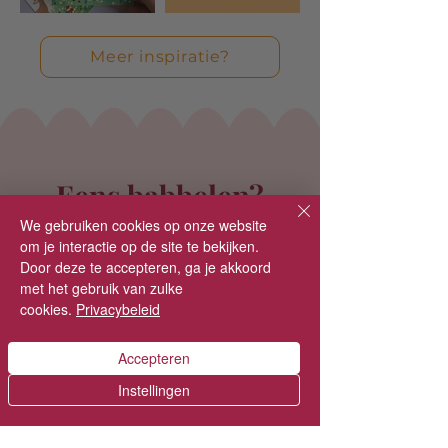
Meer inspiratie?
Eens babbelen?
We gebruiken cookies op onze website
Een geboortekaartje moet je kunnen
om je interactie op de site te bekijken.
koesteren. Ik wil graag iets voor jou creëren
Door deze te accepteren, ga je akkoord
waar je met liefde naar blijft terugkijken. Stuur
met het gebruik van zulke
me vrijblijven een mailtje om kennis te maken,
cookies.
Privacybeleid
vragen te stellen of je ideeën te delen.
Accepteren
Stuur een mailtje
Instellingen