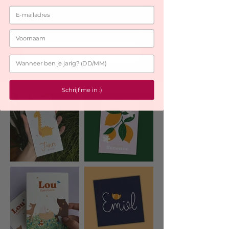
E-mail
*
Ik wil de brochure!
Schrijf me in :)