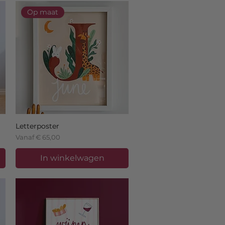
Op maat
Letterposter
Verkoopprijs
Vanaf
€ 65,00
In winkelwagen