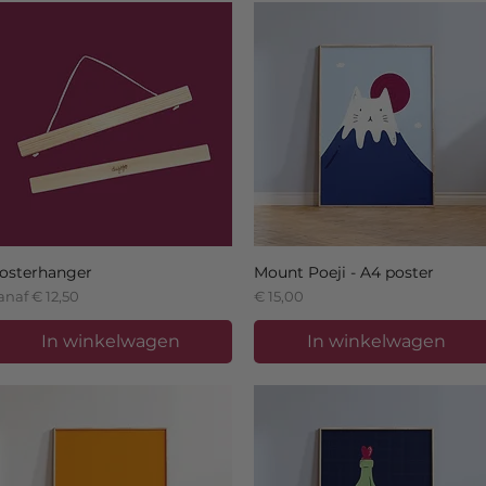
osterhanger
Mount Poeji - A4 poster
erkoopprijs
Prijs
anaf
€ 12,50
€ 15,00
In winkelwagen
In winkelwagen