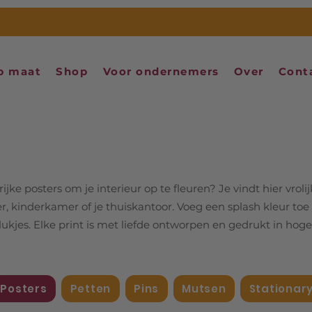
p maat
Shop
Voor ondernemers
Over
Cont
jke posters om je interieur op te fleuren? Je vindt hier vrolij
 kinderkamer of je thuiskantoor. Voeg een splash kleur toe 
elukjes. Elke print is met liefde ontworpen en gedrukt in hoge
Posters
Petten
Pins
Mutsen
Stationar