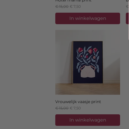
Normale prijs
Verkoopprijs
Pr
€ 15,00
€ 7,50
€
In winkelwagen
Vrouwelijk vaasje print
Normale prijs
Verkoopprijs
€ 15,00
€ 7,50
In winkelwagen