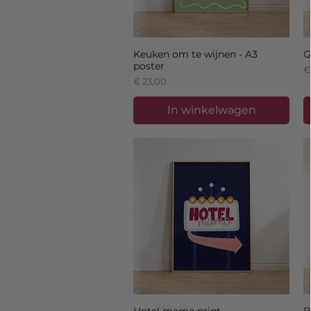
Keuken om te wijnen - A3
G
poster
Pr
€
Prijs
€ 23,00
In winkelwagen
Hotel mama print
B