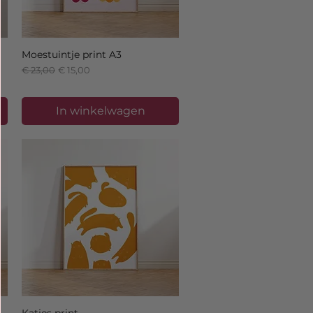
Moestuintje print A3
Normale prijs
Verkoopprijs
€ 23,00
€ 15,00
In winkelwagen
Katjes print