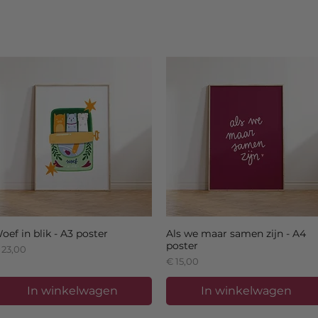
oef in blik - A3 poster
Als we maar samen zijn - A4
poster
ijs
 23,00
Prijs
€ 15,00
In winkelwagen
In winkelwagen