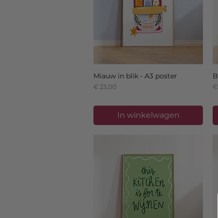
Miauw in blik - A3 poster
B
Prijs
Pr
€ 23,00
€
In winkelwagen