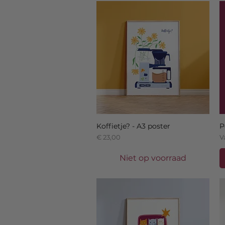
Koffietje? - A3 poster
P
Prijs
V
€ 23,00
V
Niet op voorraad