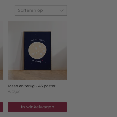
Sorteren op
Maan en terug - A3 poster
Prijs
€ 23,00
In winkelwagen