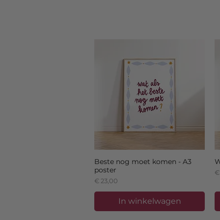
Beste nog moet komen - A3
W
poster
Pr
€
Prijs
€ 23,00
In winkelwagen