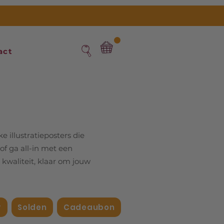
act
ke illustratieposters die
of ga all-in met een
 kwaliteit, klaar om jouw
y
Solden
Cadeaubon