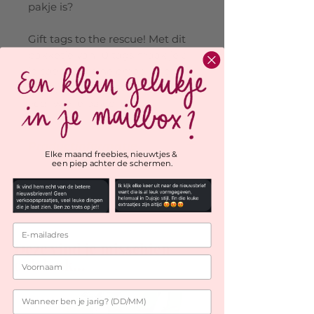
pakje is?
Gift tags to the rescue! Met dit
pakketje van 10 tags maak je al
je cadeautjes helemaal af en
weet je weken later nog perfect
voor wie je pakje is.
Productinformatie
Elke maand freebies, nieuwtjes &
een piep achter de schermen.
- 10 stuks (5x kerstsok en 5x
schudbol)
- 300gr papier
- 55 x 85mm
Deze vind je misschien
ook leuk...