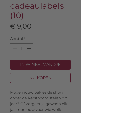
cadeaulabels
(10)
Prijs
€ 9,00
Aantal
*
IN WINKELMANDJE
NU KOPEN
Mogen jouw pakjes de show
onder de kerstboom stelen dit
jaar? Of vergeet je gewoon elk
jaar opnieuw voor wie welk