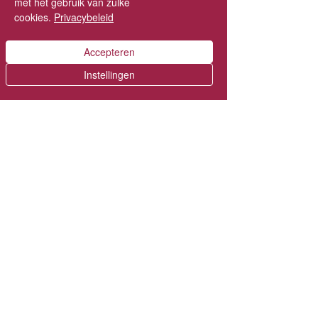
met het gebruik van zulke
cookies.
Privacybeleid
Vanaf wanneer is er gratis
verzending?
Accepteren
In België
Instellingen
Vanaf €75 in je winkelmandje.​
In Nederland
Vanaf €90 in je winkelmandje.
Ik heb een andere vraag
Check of je antwoord bij de
veelgestelde vragen
staat.
Niet gevonden wat je zoekt? Stuur
een mailtje naar
hi@dujojo.be
VOLG DUJOJO