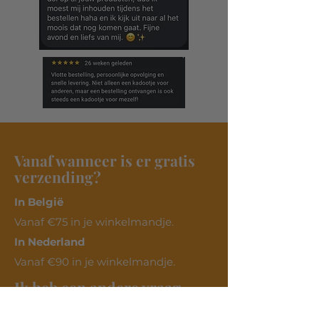
Vanaf wanneer is er gratis
verzending?
In België
Vanaf €75 in je winkelmandje.​
In Nederland
Vanaf €90 in je winkelmandje.
Ik heb een andere vraag
Check of je antwoord bij de