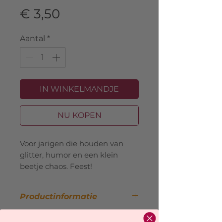
Prijs
€ 3,50
Aantal
*
IN WINKELMANDJE
NU KOPEN
Voor jarigen die houden van
glitter, humor en een klein
beetje chaos. Feest!
Productinformatie
Afmeting:
148 x 105 mm