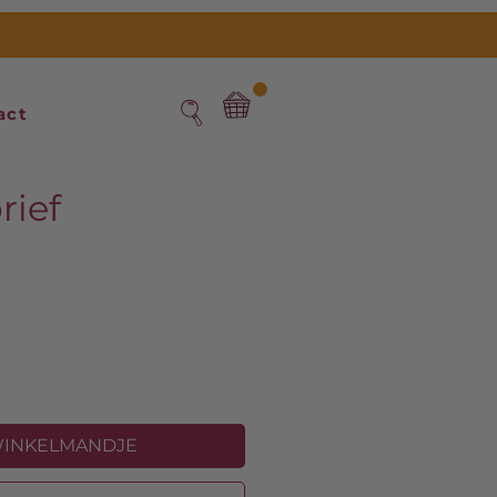
act
rief
s
WINKELMANDJE