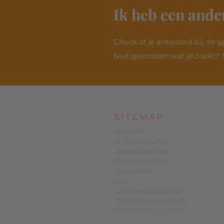
Ik heb een ande
Check of je antwoord bij de
v
Niet gevonden wat je zoekt? 
SITEMAP
Webshop
Illustratie op maat
Geboortekaartjes
(Gratis) printables
Over Dujojo
FAQ
Verkooppunt worden?
Verzenden & retourneren
Algemene voorwaarden