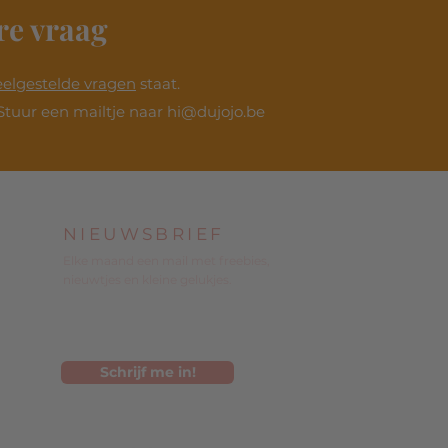
re vraag
eelgestelde vragen
staat.
Stuur een mailtje naar
hi@dujojo.be
NIEUWSBRIEF
Elke maand een mail met freebies,
nieuwtjes en kleine gelukjes.
Schrijf me in!