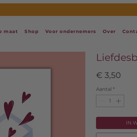
p maat
Shop
Voor ondernemers
Over
Cont
Liefdesb
Prij
€ 3,50
Aantal
*
IN 