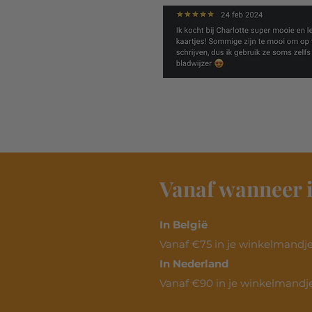
Vanaf wanneer i
In België
Vanaf €75 in je winkelmandje.
In Nederland
Vanaf €90 in je winkelmandje