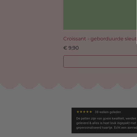
Croissant - geborduurde sleu
Prijs
€ 9,90