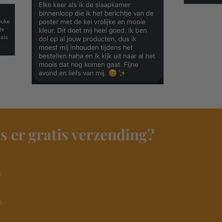
s er gratis verzending?
​
.