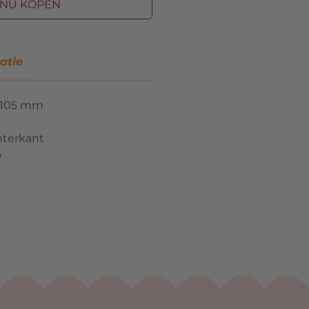
NU KOPEN
atie
 105 mm
hterkant
p