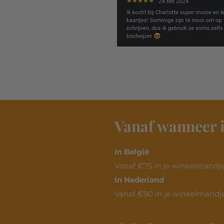
Vanaf wanneer i
In België
Vanaf €75 in je winkelmandje.
In Nederland
Vanaf €90 in je winkelmandje