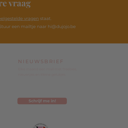
re vraag
eelgestelde vragen
staat.
Stuur een mailtje naar
hi@dujojo.be
NIEUWSBRIEF
Elke maand een mail met freebies,
nieuwtjes en kleine gelukjes.
Schrijf me in!