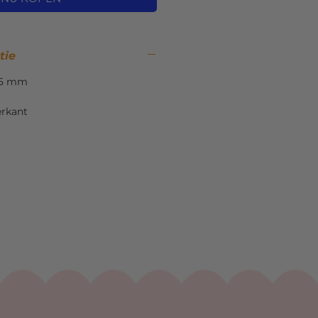
tie
05 mm
erkant