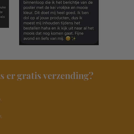
s er gratis verzending?
​
.