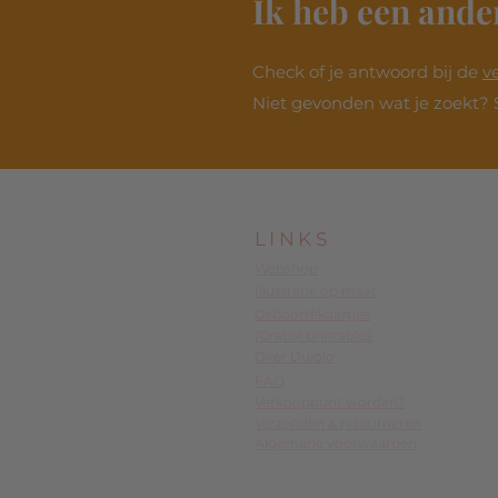
Ik heb een ande
Check of je antwoord bij de
v
Niet gevonden wat je zoekt? 
LINKS
Webshop
Illustratie op maat
Geboortekaartjes
(Gratis) printables
Over Dujojo
FAQ
Verkooppunt worden?
Verzenden & retourneren
Algemene voorwaarden