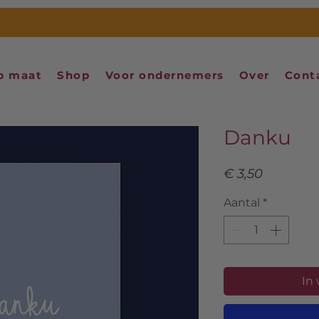
p maat
Shop
Voor ondernemers
Over
Cont
Danku
Prijs
€ 3,50
Aantal
*
In