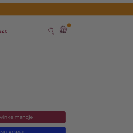
act
 winkelmandje
NU KOPEN