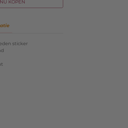
NU KOPEN
atie
eden sticker
nd
nt