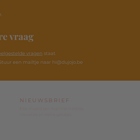
.
re vraag
eelgestelde vragen
staat.
Stuur een mailtje naar
hi@dujojo.be
NIEUWSBRIEF
Elke maand een mail met freebies,
nieuwtjes en kleine gelukjes.