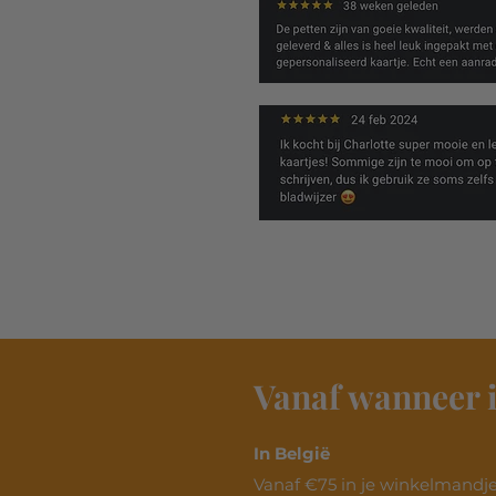
Vanaf wanneer i
In België
Vanaf €75 in je winkelmandje.