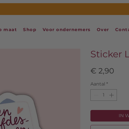
p maat
Shop
Voor ondernemers
Over
Cont
Sticker 
Prij
€ 2,90
Aantal
*
IN 