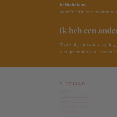
In Nederland
Vanaf €90 in je winkelmandje
Ik heb een ande
Check of je antwoord bij de
v
Niet gevonden wat je zoekt? 
SITEMAP
Webshop
Illustratie op maat
Geboortekaartjes
(Gratis) printables
Over Dujojo