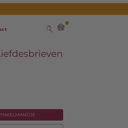
act
Liefdesbrieven
s
WINKELMANDJE