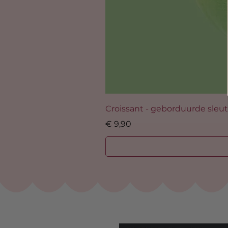
Croissant - geborduurde sleu
Prijs
€ 9,90