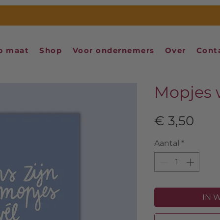
p maat
Shop
Voor ondernemers
Over
Cont
Mopjes 
Prij
€ 3,50
Aantal
*
IN 