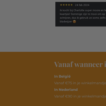
Vanaf wanneer i
In België
Vanaf €75 in je winkelmandje.
In Nederland
Vanaf €90 in je winkelmandje