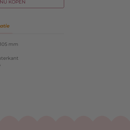
NU KOPEN
atie
 105 mm
hterkant
p