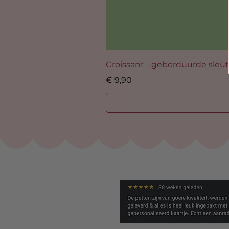
Croissant - geborduurde sleu
Prijs
€ 9,90