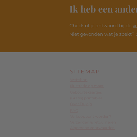
Ik heb een ande
Check of je antwoord bij de
v
Niet gevonden wat je zoekt? 
SITEMAP
Webshop
Illustratie op maat
Geboortekaartjes
(Gratis) printables
Over Dujojo
FAQ
Verkooppunt worden?
Verzenden & retourneren
Algemene voorwaarden