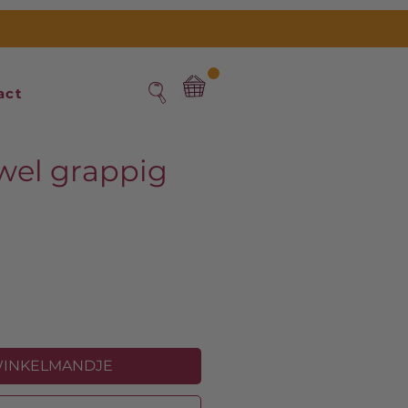
act
wel grappig
s
WINKELMANDJE