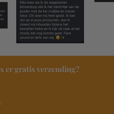
s er gratis verzending?
​
.