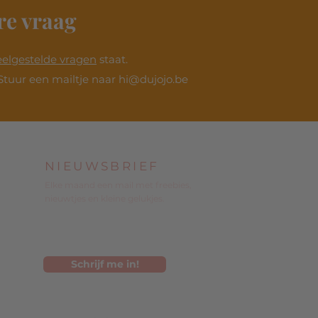
re vraag
eelgestelde vragen
staat.
Stuur een mailtje naar
hi@dujojo.be
NIEUWSBRIEF
Elke maand een mail met freebies,
nieuwtjes en kleine gelukjes.
Schrijf me in!