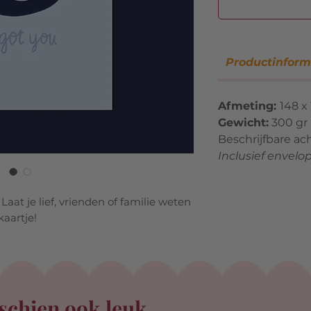
Productinform
Afmeting:
148 x
Gewicht:
300 gr
Beschrijfbare ac
Inclusief envelo
Laat je lief, vrienden of familie weten
kaartje!
schien ook leuk...