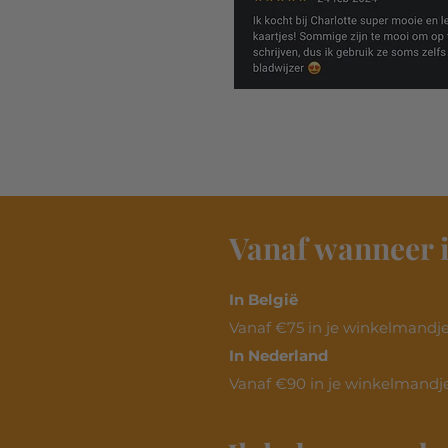
Vanaf wanneer i
In België
Vanaf €75 in je winkelmandje.
In Nederland
Vanaf €90 in je winkelmandje