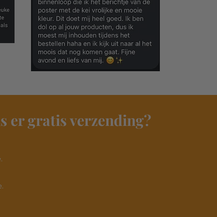
s er gratis verzending?
​
.