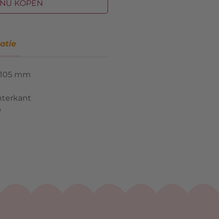
NU KOPEN
atie
 105 mm
hterkant
p