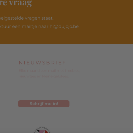
re vraag
eelgestelde vragen
staat.
Stuur een mailtje naar
hi@dujojo.be
NIEUWSBRIEF
Elke maand een mail met freebies,
nieuwtjes en kleine gelukjes.
Schrijf me in!