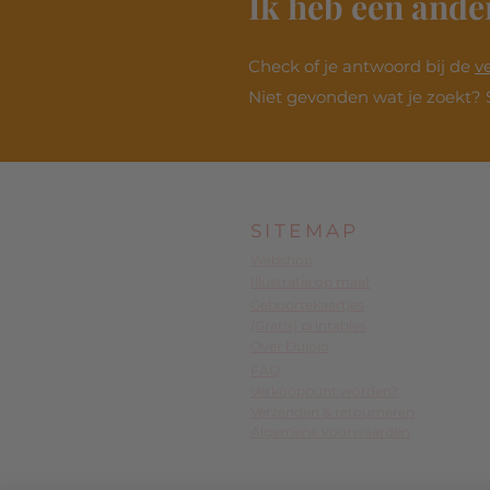
Ik heb een ande
Check of je antwoord bij de
v
Niet gevonden wat je zoekt? 
SITEMAP
Webshop
Illustratie op maat
Geboortekaartjes
(Gratis) printables
Over Dujojo
FAQ
Verkooppunt worden?
Verzenden & retourneren
Algemene voorwaarden