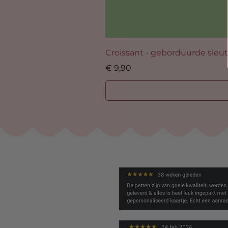
Croissant - geborduurde sleu
Prijs
€ 9,90