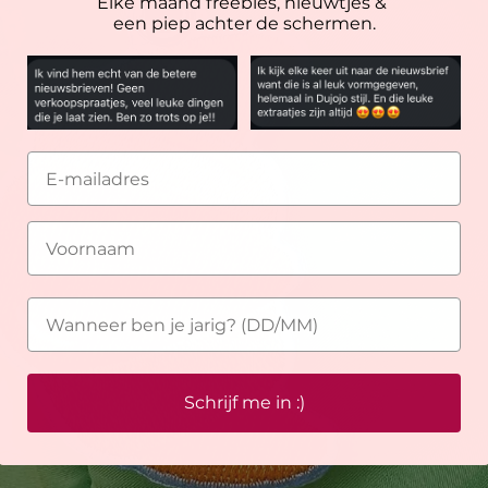
Elke maand freebies, nieuwtjes &
een piep achter de schermen.
Schrijf me in :)