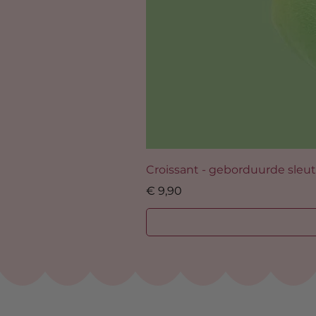
Croissant - geborduurde sleu
Prijs
€ 9,90