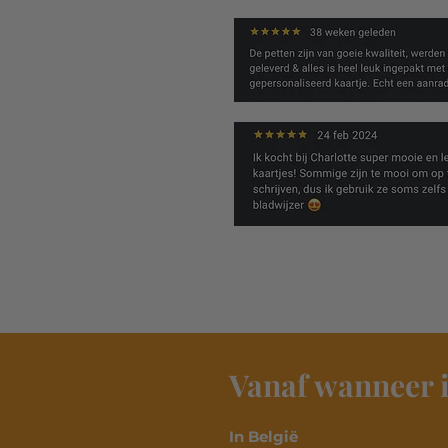
Vanaf wanneer i
In België