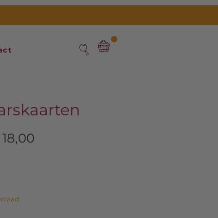
act
arskaarten
ormale
Verkoopprijs
 18,00
ijs
rraad