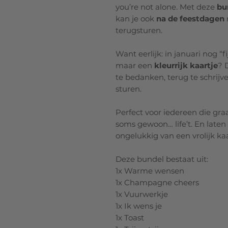
you’re not alone. Met deze
bu
kan je ook
na de feestdagen
terugsturen.
Want eerlijk: in januari nog “
maar een
kleurrijk kaartje
? 
te bedanken, terug te schrij
sturen.
Perfect voor iedereen die gra
soms gewoon… life’t. En laten 
ongelukkig van een vrolijk kaa
Deze bundel bestaat uit:
1x Warme wensen
1x Champagne cheers
1x Vuurwerkje
1x Ik wens je
1x Toast