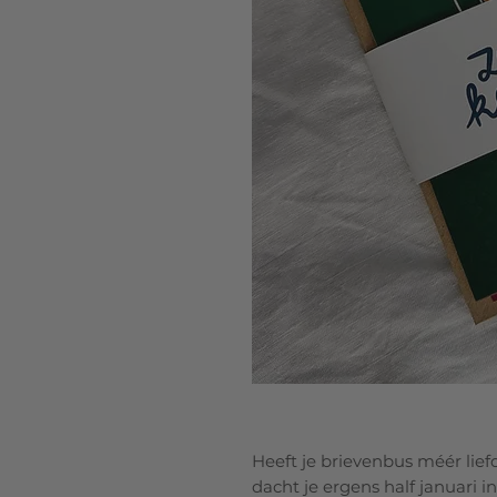
Heeft je brievenbus méér lie
dacht je ergens half januari i