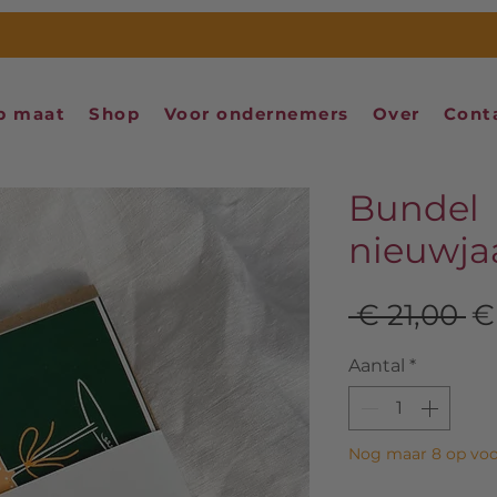
p maat
Shop
Voor ondernemers
Over
Cont
Bundel
nieuwja
N
 € 21,00 
€
pr
Aantal
*
Nog maar 8 op voo