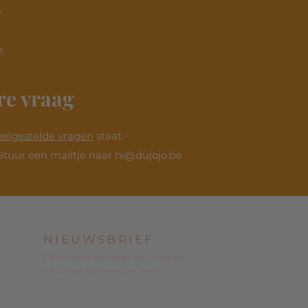
​
.
re vraag
eelgestelde vragen
staat.
Stuur een mailtje naar
hi@dujojo.be
NIEUWSBRIEF
Elke maand een mail met freebies,
nieuwtjes en kleine gelukjes.