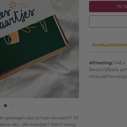
IN 
Productinform
Afmeting:
148 x
Beschrijfbare ac
Inclusief envelop
fde gekregen dan je had verwacht? Of
neens:
oei… die kaartjes
? Don’t worry,