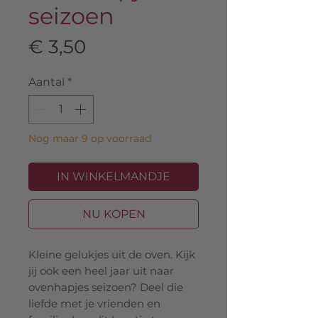
seizoen
Prijs
€ 3,50
Aantal
*
Nog maar 9 op voorraad
IN WINKELMANDJE
NU KOPEN
Kleine gelukjes uit de oven. Kijk
jij ook een heel jaar uit naar
ovenhapjes seizoen? Deel die
liefde met je vrienden en