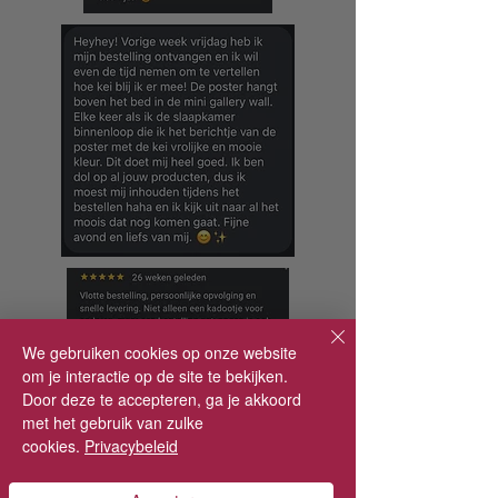
We gebruiken cookies op onze website
om je interactie op de site te bekijken.
Door deze te accepteren, ga je akkoord
met het gebruik van zulke
Vanaf wanneer is er gratis
cookies.
Privacybeleid
verzending?
In België