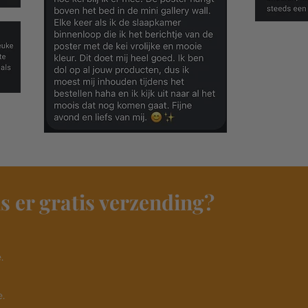
s er gratis verzending?
​
.