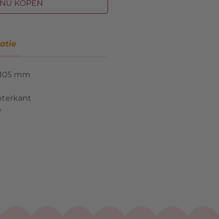
NU KOPEN
atie
 105 mm
hterkant
p