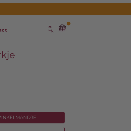
act
kje
s
WINKELMANDJE