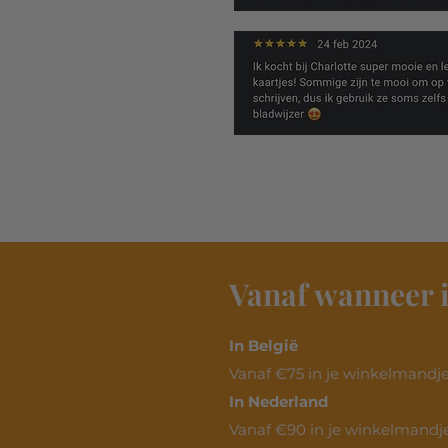
Vanaf wanneer i
In België
Vanaf €75 in je winkelmandje.
In Nederland
Vanaf €90 in je winkelmandje