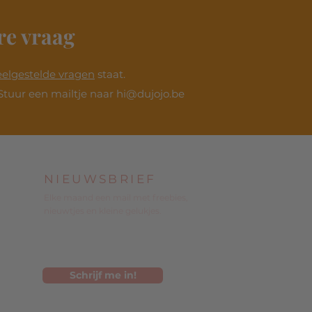
re vraag
eelgestelde vragen
staat.
Stuur een mailtje naar
hi@dujojo.be
NIEUWSBRIEF
Elke maand een mail met freebies,
nieuwtjes en kleine gelukjes.
Schrijf me in!