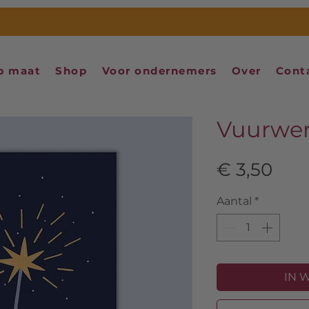
p maat
Shop
Voor ondernemers
Over
Cont
Vuurwer
Prij
€ 3,50
Aantal
*
IN 