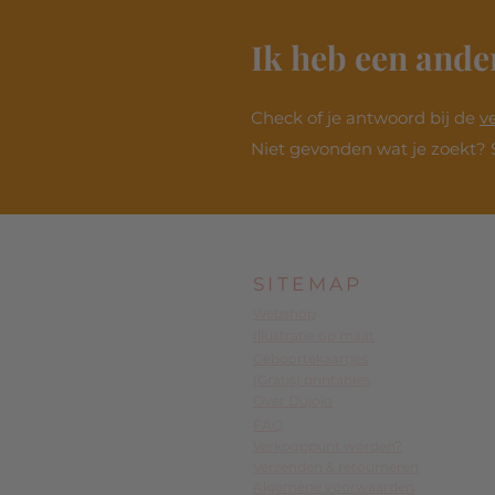
Ik heb een ande
Check of je antwoord bij de
v
Niet gevonden wat je zoekt? 
SITEMAP
Webshop
Illustratie op maat
Geboortekaartjes
(Gratis) printables
Over Dujojo
FAQ
Verkooppunt worden?
Verzenden & retourneren
Algemene voorwaarden