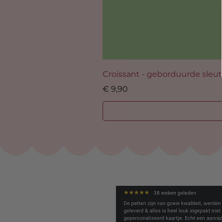
Croissant - geborduurde sleu
Prijs
€ 9,90