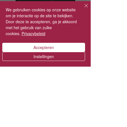
We gebruiken cookies op onze website
om je interactie op de site te bekijken.
Door deze te accepteren, ga je akkoord
met het gebruik van zulke
cookies.
Privacybeleid
Vanaf wanneer is er gratis
Accepteren
verzending?
Instellingen
In België
Vanaf €75 in je winkelmandje.​
In Nederland
Vanaf €90 in je winkelmandje.
Ik heb een andere vraag
Check of je antwoord bij de
veelgestelde vragen
staat.
Niet gevonden wat je zoekt? Stuur