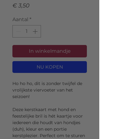
Prijs
€ 3,50
Aantal
*
In winkelmandje
NU KOPEN
Ho ho ho, dit is zonder twijfel de
vrolijkste viervoeter van het
seizoen!
Deze kerstkaart met hond en
feestelijke bril is hét kaartje voor
iedereen die houdt van hondjes
(duh), kleur en een portie
kerstplezier. Perfect om te sturen