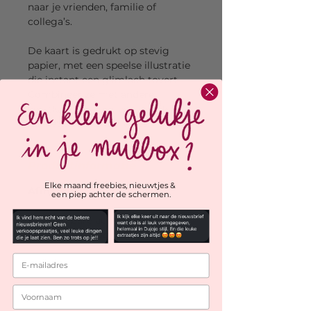
naar je vrienden, familie of
collega’s.
De kaart is gedrukt op stevig
papier, met een speelse illustratie
die instant een glimlach tovert.
Combineer ze met andere
kerstkaartjes voor een vrolijk
pakketje vol winter vibes!
Productinformatie
Elke maand freebies, nieuwtjes &
Afmeting:
148 x 105 mm
een piep achter de schermen.
Beschrijfbare achterkant
Inclusief envelop